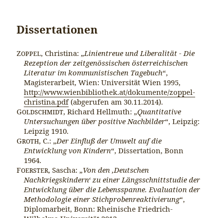
Dissertationen
Zoppel
, Christina: „
Li­nientreue und Liberalität - Die
Rezeption der zeitgenössischen österreichischen
Literatur im kommunisti­schen Tagebuch
“,
Magisterarbeit, Wien: Universität Wien 1995,
http://www.wienbibliothek.at/dokumente/zoppel-
christina.pdf
(abgerufen am 30.11.2014).
Goldschmidt
, Richard Hellmuth: „
Quantitative
Untersuchungen über positive Nachbilder
“, Leipzig:
Leipzig 1910.
Groth
, C.: „
Der Einfluß der Umwelt auf die
Entwicklung von Kindern
“, Dissertation, Bonn
1964.
Foerster
, Sascha: „
Von den ‚Deutschen
Nachkriegskindern‘ zu einer Längsschnittstudie der
Entwicklung über die Lebensspanne. Evaluation der
Methodologie einer Stichprobenreaktivierung
“,
Diplomarbeit, Bonn: Rheinische Friedrich-