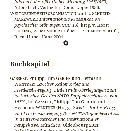
Jahrbuch der öffentlichen Meinung 1947/1955
,
Allensbach: Verlag für Demoskopie 1956.
Weltgesundheitsorganisation
und E.
Schulte-
Markwort
:
Internationale Klassifikation
psychischer Störungen (ICD-10)
, hrsg. v. Horst
Dilling
, W.
Mombour
und M. H.
Schmidt
, 5. Aufl.,
Bern: Huber Hans 2004.
Buchkapitel
Gassert
, Philipp, Tim
Geiger
und Hermann
Wentker
: „
Zweiter Kalter Krieg und
Friedensbewegung. Einleitende Überlegungen zum
historischen Ort des NATO-Doppelbeschlusses von
1979
“, in:
Gassert
, Philipp, Tim
Geiger
und
Hermann
Wentker
(Hrsg.):
Zweiter Kalter Krieg
und Friedensbewegung. Der NATO-Doppelbeschluss
in deutsch-deutscher und internationaler
Perspektive
, München: Oldenbourg 2011
(Schriftenreihe der Vierteljahrshefte für