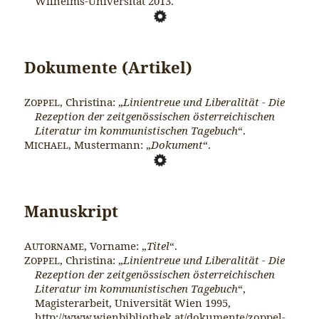
Wilhelms-Universität 2013.
Dokumente (Artikel)
Zoppel
, Christina: „
Li­nientreue und Liberalität - Die
Rezeption der zeitgenössischen österreichischen
Literatur im kommunisti­schen Tagebuch
“.
Michael
, Mustermann: „
Dokument
“.
Manuskript
Autorname
, Vorname: „
Titel
“.
Zoppel
, Christina: „
Li­nientreue und Liberalität - Die
Rezeption der zeitgenössischen österreichischen
Literatur im kommunisti­schen Tagebuch
“,
Magisterarbeit, Universität Wien 1995,
http://www.wienbibliothek.at/dokumente/zoppel-