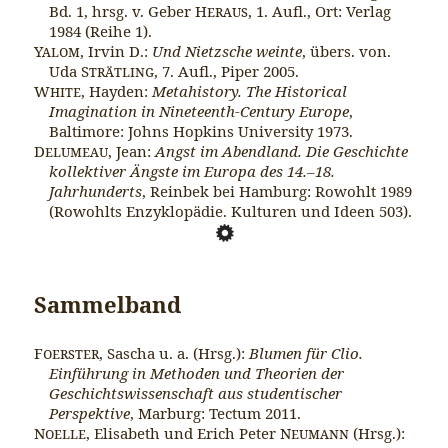
Bd. 1, hrsg. v. Geber
Heraus
, 1. Aufl., Ort: Verlag
1984 (Reihe 1).
Yalom
, Irvin D.:
Und Nietzsche weinte
, übers. von.
Uda
Strätling
, 7. Aufl., Piper 2005.
White
, Hayden:
Metahistory. The Historical
Imagination in Nineteenth-Century Europe
,
Baltimore: Johns Hopkins University 1973.
Delumeau
, Jean:
Angst im Abendland. Die Geschichte
kollektiver Ängste im Europa des 14.–18.
Jahrhunderts
, Reinbek bei Hamburg: Rowohlt 1989
(Rowohlts Enzyklopädie. Kulturen und Ideen 503).
Sammelband
Foerster
, Sascha u. a. (Hrsg.):
Blumen für Clio.
Einführung in Methoden und Theorien der
Geschichtswissenschaft aus studentischer
Perspektive
, Marburg: Tectum 2011.
Noelle
, Elisabeth und Erich Peter
Neumann
(Hrsg.):