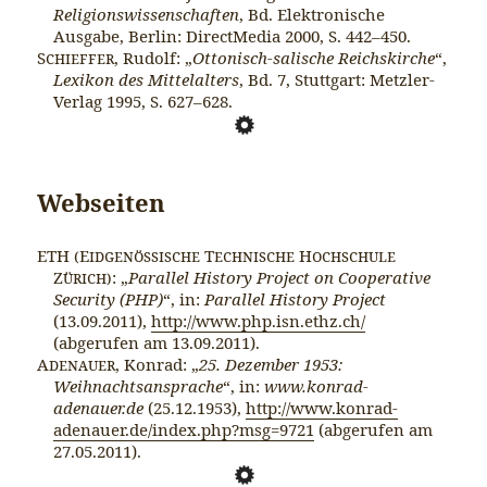
Religionswissenschaften
, Bd. Elektronische
Ausgabe, Berlin: DirectMedia 2000, S. 442–450.
Schieffer
, Rudolf: „
Ottonisch-salische Reichskirche
“,
Lexikon des Mittelalters
, Bd. 7, Stuttgart: Metzler-
Verlag 1995, S. 627–628.
Webseiten
ETH (Eidgenössische Technische Hochschule
Zürich)
: „
Parallel History Project on Cooperative
Security (PHP)
“, in:
Parallel History Project
(13.09.2011),
http://www.php.isn.ethz.ch/
(abgerufen am 13.09.2011).
Adenauer
, Konrad: „
25. Dezember 1953:
Weihnachtsansprache
“, in:
www.konrad-
adenauer.de
(25.12.1953),
http://www.konrad-
adenauer.de/index.php?msg=9721
(abgerufen am
27.05.2011).