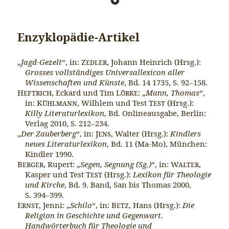
Enzyklopädie-Artikel
„
Jagd-Gezelt
“, in:
Zedler
, Johann Heinrich (Hrsg.):
Grosses vollständiges Universallexicon aller
Wissenschaften und Künste
, Bd. 14 1735, S. 92–158.
Heftrich
, Eckard und Tim
Lörke
: „
Mann, Thomas
“,
in:
Kühlmann
, Wilhlem und Test
Test
(Hrsg.):
Killy Literaturlexikon
, Bd. Onlineausgabe, Berlin:
Verlag 2010, S. 212–234.
„
Der Zauberberg
“, in:
Jens
, Walter (Hrsg.):
Kindlers
neues Literaturlexikon
, Bd. 11 (Ma-Mo), München:
Kindler 1990.
Berger
, Rupert: „
Segen, Segnung (Sg.)
“, in:
Walter
,
Kasper und Test
Test
(Hrsg.):
Lexikon für Theologie
und Kirche
, Bd. 9. Band, San bis Thomas 2000,
S. 394–399.
Ernst
, Jenni: „
Schilo
“, in:
Betz
, Hans (Hrsg.):
Die
Religion in Geschichte und Gegenwart.
Handwörterbuch für Theologie und