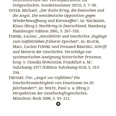
Zeitgeschichte, Sondernummer 2011), S. 7–30.
Geyer
, Michael: „
Der Kalte Krieg, die Deutschen und
die Angst. Die westdeutsche Opposition gegen
Wiederbewaffnung und Kernwaffen
“, in:
Naumann
,
Klaus (Hrsg.):
Nachkrieg in Deutschland
, Hamburg:
Hamburger Edition 2001, S. 267–318.
Febvre
, Lucien: „
Sensibilität und Geschichte. Zugänge
zum Gefühlsleben früherer Epochen
“, in:
Bloch
,
Marc, Lucien
Febvre
und Fernand
Braudel
:
Schrift
und Materie der Geschichte. Vorschläge zur
systematischen Aneignung historischer Prozesse
,
hrsg. v. Claudia
Honegger
, Frankfurt a. M.:
Suhrkamp 1977 (Edition Suhrkamp 814), S. 313–
334.
Frevert
, Ute: „
Angst vor Gefühlen? Die
Geschichtsmächtigkeit von Emotionen im 20.
Jahrhundert
“, in:
Nolte
, Paul u. a. (Hrsg.):
Perspektiven der Gesellschaftsgeschichte
,
München: Beck 2000, S. 95–111.