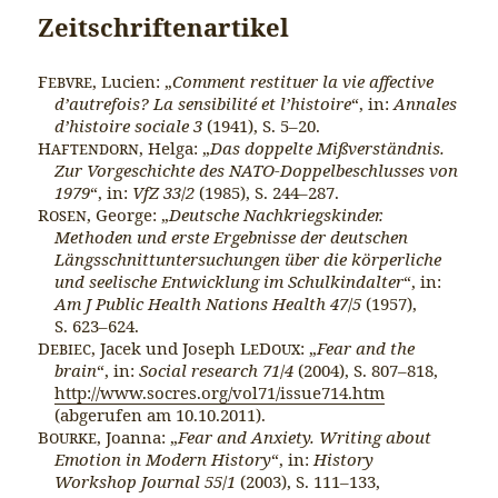
Zeitschriftenartikel
Febvre
, Lucien: „
Comment restituer la vie affective
d’autrefois? La sensibilité et l’histoire
“, in:
Annales
d’histoire sociale
3
(1941), S. 5–20.
Haftendorn
, Helga: „
Das doppelte Mißverständnis.
Zur Vorgeschichte des NATO-Doppelbeschlusses von
1979
“, in:
VfZ
33
/
2
(1985), S. 244–287.
Rosen
, George: „
Deutsche Nachkriegskinder.
Methoden und erste Ergebnisse der deutschen
Längsschnittuntersuchungen über die körperliche
und seelische Entwicklung im Schulkindalter
“, in:
Am J Public Health Nations Health
47
/
5
(1957),
S. 623–624.
Debiec
, Jacek und Joseph
LeDoux
: „
Fear and the
brain
“, in:
Social research
71
/
4
(2004), S. 807–818,
http://www.socres.org/vol71/issue714.htm
(abgerufen am 10.10.2011).
Bourke
, Joanna: „
Fear and Anxiety. Writing about
Emotion in Modern History
“, in:
History
Workshop Journal
55
/
1
(2003), S. 111–133,