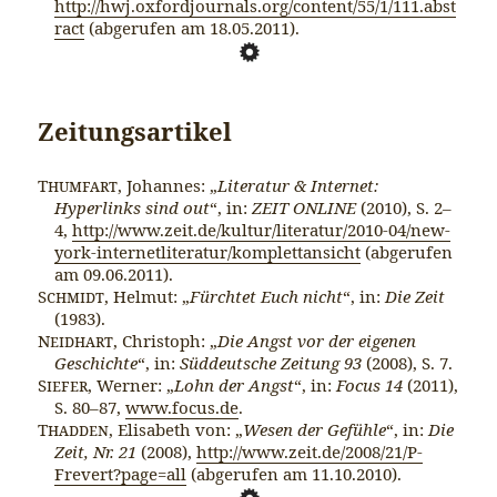
http://hwj.oxfordjournals.org/content/55/1/111.abst
ract
(abgerufen am 18.05.2011).
Zeitungsartikel
Thumfart
, Johannes: „
Literatur & Internet:
Hyperlinks sind out
“, in:
ZEIT ONLINE
(2010), S. 2–
4,
http://www.zeit.de/kultur/literatur/2010-04/new-
york-internetliteratur/komplettansicht
(abgerufen
am 09.06.2011).
Schmidt
, Helmut: „
Fürchtet Euch nicht
“, in:
Die Zeit
(1983).
Neidhart
, Christoph: „
Die Angst vor der eigenen
Geschichte
“, in:
Süddeutsche Zeitung 93
(2008), S. 7.
Siefer
, Werner: „
Lohn der Angst
“, in:
Focus 14
(2011),
S. 80–87,
www.focus.de
.
Thadden
, Elisabeth von: „
Wesen der Gefühle
“, in:
Die
Zeit, Nr. 21
(2008),
http://www.zeit.de/2008/21/P-
Frevert?page=all
(abgerufen am 11.10.2010).